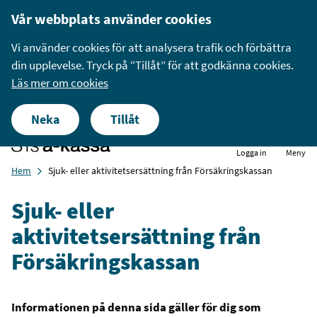
Vår webbplats använder cookies
Under vecka 26–33 är våra telefontider måndag till
Vi använder cookies för att analysera trafik och förbättra
fredag kl. 9.00–11.00.
din upplevelse. Tryck på “Tillåt” för att godkänna cookies.
Du kan alltid kontakta oss via Mina sidor och Mitt
Läs mer om cookies
medlemskap. Tack för din förståelse!
Neka
Tillåt
Logga in
Meny
Hem
Sjuk- eller aktivitetsersättning från Försäkringskassan
Sjuk- eller
aktivitetsersättning från
Försäkringskassan
Informationen på denna sida gäller för dig som