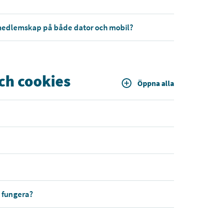
t medlemskap på både dator och mobil?
ch cookies
Öppna alla
a fungera?