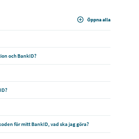
Öppna alla
tion och BankID?
kID?
oden för mitt BankID, vad ska jag göra?