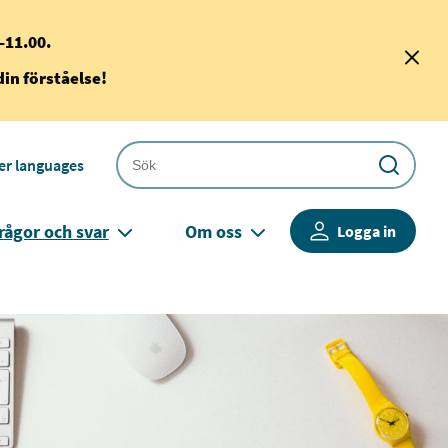
–11.00.
din förståelse!
er languages
rågor och svar
Om oss
Logga in