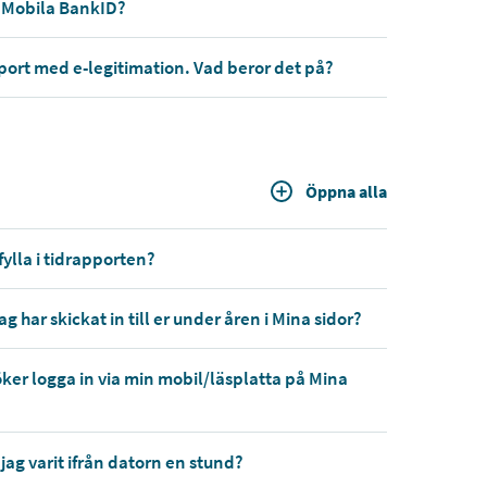
t Mobila BankID?
port med e-legitimation. Vad beror det på?
Öppna alla
fylla i tidrapporten?
ag har skickat in till er under åren i Mina sidor?
rsöker logga in via min mobil/läsplatta på Mina
 jag varit ifrån datorn en stund?