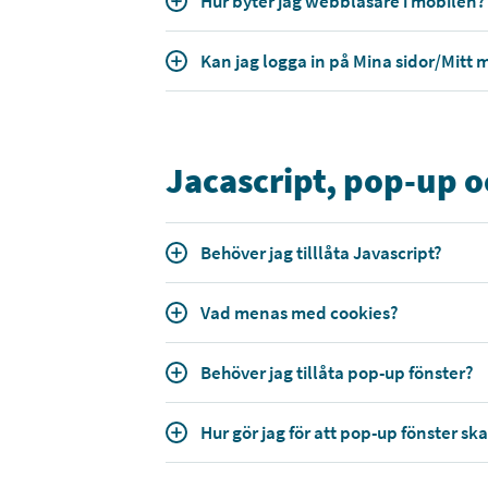
Hur byter jag webbläsare i mobilen?
Kan jag logga in på Mina sidor/Mit
Jacascript, pop-up o
Behöver jag tilllåta Javascript?
Vad menas med cookies?
Behöver jag tillåta pop-up fönster?
Hur gör jag för att pop-up fönster sk